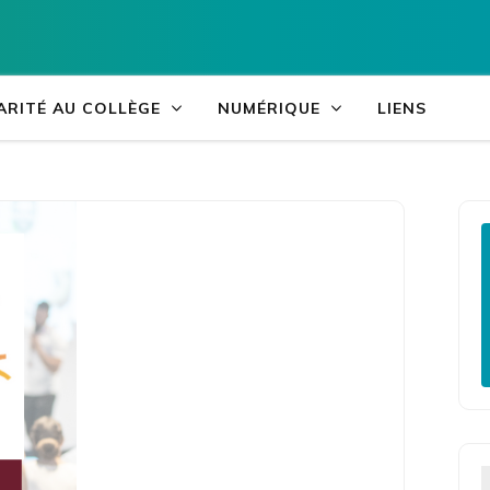
Accueil
>
Actualités
>
Mini-entrepris
Collège du Tar
ARITÉ AU COLLÈGE
NUMÉRIQUE
LIENS