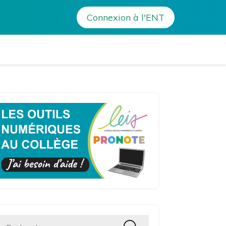
e
>
Les élèves de 3e au festival des Mini-Entreprises
Connexion à l'ENT
avo