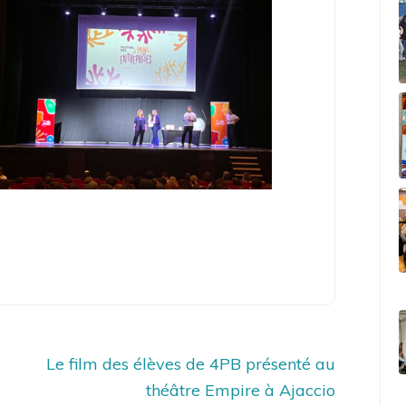
Le film des élèves de 4PB présenté au
théâtre Empire à Ajaccio