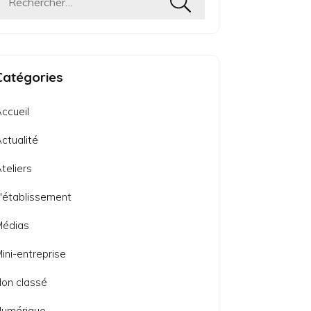
Rechercher :
Catégories
ccueil
ctualité
teliers
'établissement
Médias
ini-entreprise
on classé
Numérique