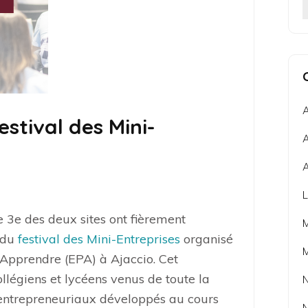
A
estival des Mini-
A
A
L
 3e des deux sites ont fièrement
s du
festival des Mini-Entreprises
organisé
M
 Apprendre (EPA) à Ajaccio. Cet
légiens et lycéens venus de toute la
N
s entrepreneuriaux développés au cours