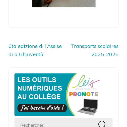
Navigation
6ta edizione di l’Assise
Transports scolaires
de
di a Ghjuventù
2025-2026
l’article
Rechercher :