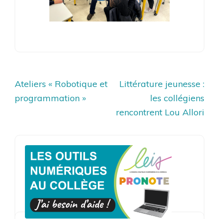
Navigation
Ateliers « Robotique et
Littérature jeunesse :
de
programmation »
les collégiens
l’article
rencontrent Lou Allori