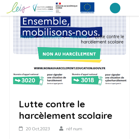
Aller
au
Collège du Taravo
contenu
(Pressez
Accueil
>
Actualités
>
Actualité
>
Lutte contre le
Entrée)
harcèlement scolaire
Lutte contre le
harcèlement scolaire
20 Oct,2023
réf num