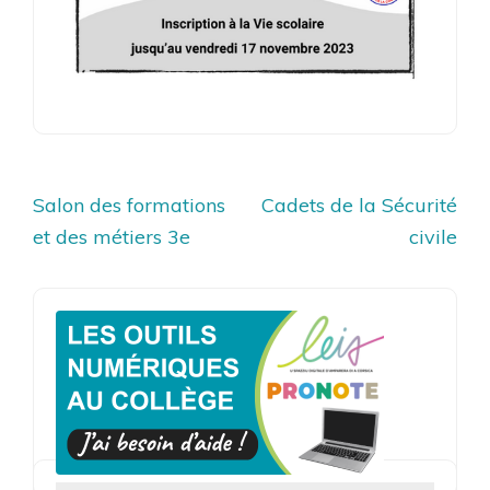
Navigation
Salon des formations
Cadets de la Sécurité
de
et des métiers 3e
civile
l’article