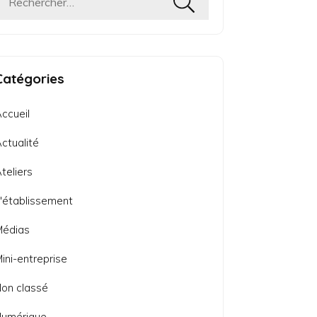
Rechercher :
Catégories
ccueil
ctualité
teliers
'établissement
Médias
ini-entreprise
on classé
Numérique