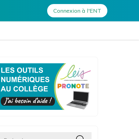
Actualités
>
Actualité
>
Calendrier de rentrée 2023
Connexion à l'ENT
avo