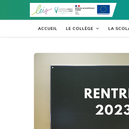
Aller
au
contenu
(Pressez
ACCUEIL
LE COLLÈGE
LA SCOL
Entrée)