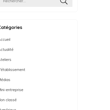
Rechercher :
Catégories
ccueil
ctualité
teliers
'établissement
Médias
ini-entreprise
on classé
Numérique