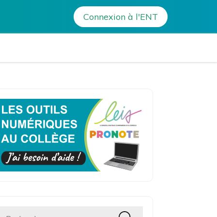
>
Actualités
>
Ateliers
>
Atelier jardin 2022-2023
Connexion à l'ENT
avo