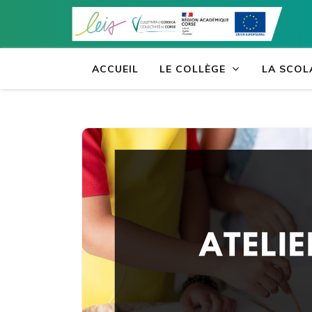
Aller
au
contenu
(Pressez
ACCUEIL
LE COLLÈGE
LA SCOL
Entrée)