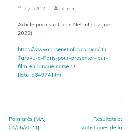
3 Juin,2022
réf num
Article paru sur Corse Net Infos (2 juin
2022)
https://www.corsenetinfos.corsica/Du-
Taravu-a-Paris-pour-presenter-leur-
film-en-langue-corse-U-
fiatu_a64974.html
Navigation
Palmarès [MAJ
Résultats et
de
04/06/2024]
statistiques de la