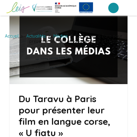
Aller
au
Collège du Taravo
contenu
(Pressez
Accueil
>
Actualités
>
Médias
>
Du Taravu à Paris pour
Entrée)
présenter leur film en langue corse, « U fiatu »
Du Taravu à Paris
pour présenter leur
film en langue corse,
« U fiatu »