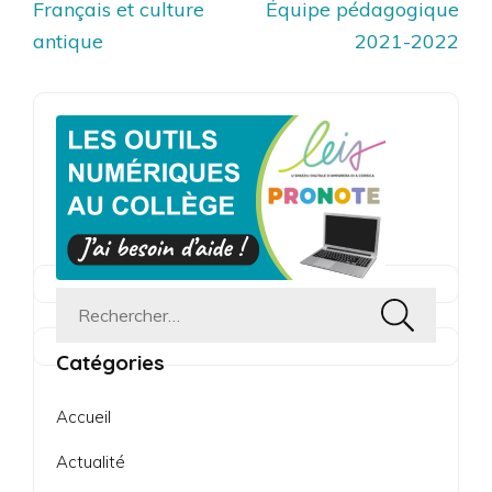
Navigation
Français et culture
Équipe pédagogique
de
antique
2021-2022
l’article
Rechercher :
Catégories
Accueil
Actualité