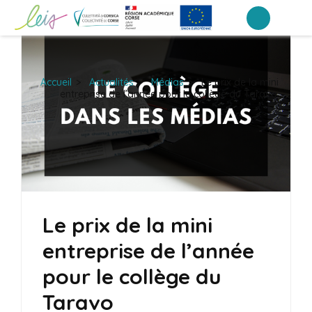
Aller
au
Collège du Taravo
contenu
(Pressez
Accueil
>
Actualités
>
Médias
>
Le prix de la mini
Entrée)
entreprise de l’année pour le collège du Taravo
Le prix de la mini
entreprise de l’année
pour le collège du
Taravo