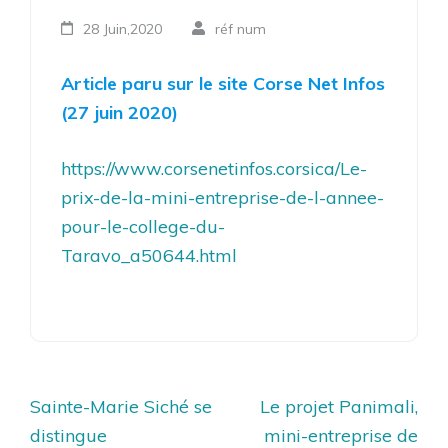
28 Juin,2020
réf num
Article paru sur le site Corse Net Infos
(27 juin 2020)
https://www.corsenetinfos.corsica/Le-
prix-de-la-mini-entreprise-de-l-annee-
pour-le-college-du-
Taravo_a50644.html
Navigation
Sainte-Marie Siché se
Le projet Panimali,
de
distingue
mini-entreprise de