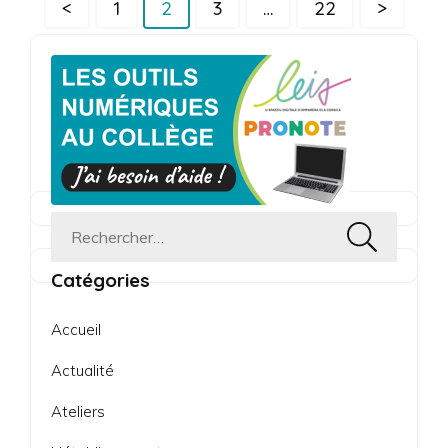
Pagination
Page
Page
Page
Page
<
1
2
3
…
22
>
des
publications
Rechercher :
Catégories
Accueil
Actualité
Ateliers