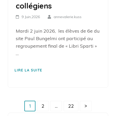
collégiens
9 Juin,2026
annevalerie.kuss
Mardi 2 juin 2026, les élèves de 6e du
site Paul Bungelmi ont participé au
regroupement final de « Libri Sparti »
…
LIRE LA SUITE
Pagination
Page
Page
Page
1
2
…
22
>
des