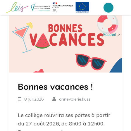
Aller
au
Collège du Taravo
contenu
(Pressez
Accueil
>
Entrée)
Bonnes vacances !
8 Juil,2026
annevalerie.kuss
Le collège rouvrira ses portes à partir
du 27 août 2026, de 8h00 à 12h00.